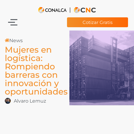
Cotizar Gratis
News
Mujeres en
logística:
Rompiendo
barreras con
innovación y
oportunidades
Alvaro Lemuz