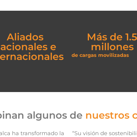
Aliados
Más de 1.
acionales e
millones
ternacionales
de cargas movilizadas
inan algunos de
nuestros c
alca ha transformado la
“Su visión de sostenibil