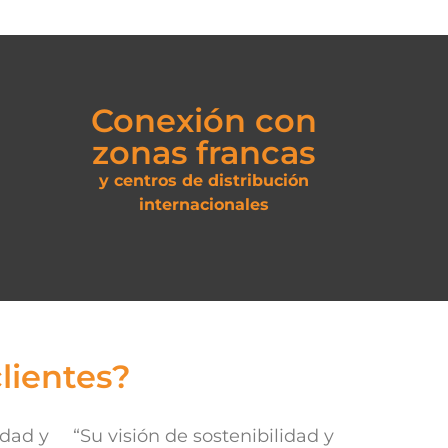
5
Conexión con
zonas francas
y centros de distribución
internacionales
lientes?
idad y
“Su visión de sostenibilidad y