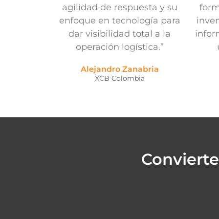
agilidad de respuesta y su
for
enfoque en tecnología para
inven
dar visibilidad total a la
infor
operación logística.”
Alejandro Zanabria
XCB Colombia
Convierte