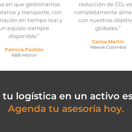
ma en que gestionamos
reducción de CO₂ es
tarios y transporte, con
completamente alin
mación en tiempo real y
con nuestros objeti
un equipo siempre
globales.”
disponible.”
Carlos Martín
Maersk Colombia
Patricia Pachón
ABB Motion
 tu logística en un activo es
Agenda tu asesoría hoy.