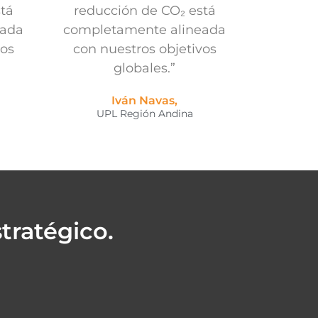
tá
reducción de CO₂ está
eada
completamente alineada
vos
con nuestros objetivos
globales.”
Iván Navas,
UPL Región Andina
tratégico.