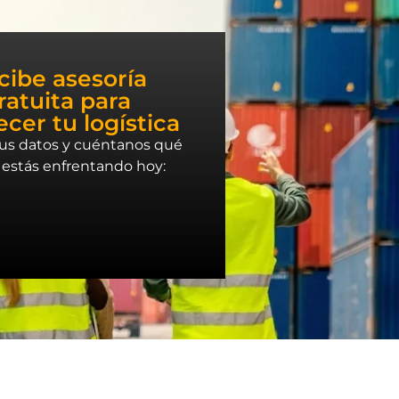
cibe asesoría
ratuita para
ecer tu logística
tus datos y cuéntanos
qué
 estás enfrentando hoy
: