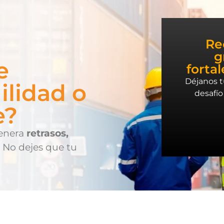
Re
g
e
fortal
Déjanos 
ilidad o
desafío
e?
genera
retrasos,
No dejes que tu