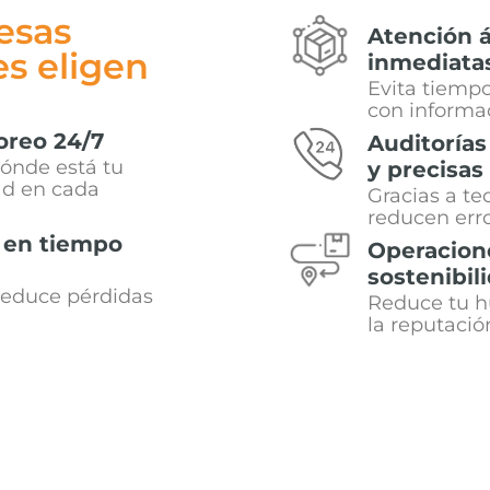
esas
Atención á
s eligen
inmediata
Evita tiemp
con informac
oreo
24/7
Auditorías
ónde está tu
y precisas
ad en cada
Gracias a t
reducen erro
s en tiempo
Operacion
sostenibil
 reduce pérdidas
Reduce tu hu
la reputació