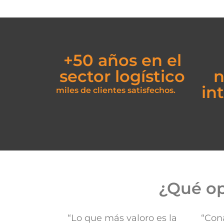
+50 años en el
sector logístico
n
in
miles
de clientes satisfechos.
¿Qué op
“Lo que más valoro es la
“Con