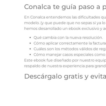
Conalca te guía paso a 
En Conalca entendemos las dificultades q
modelo. (y que puede que no sepas si ya 
hemos desarrollado un ebook exclusivo y ac
Qué cambia con la nueva resolución.
Cómo aplicar correctamente la factura
Cuáles son los métodos válidos de regis
Cómo manejar casos especiales como vi
Este ebook fue diseñado por nuestro equipo
respaldo de nuestra experiencia para grand
Descárgalo gratis y evit
El conocimiento te permite tomar mejores 
y actualízate con lo que exige el Ministerio
Conalca estamos listos para acompañarte co