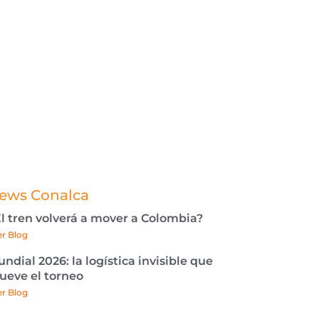
¿Aún sigues buscando
el Mejor proveedor
logístico para tu
empresa?
Cotizar Gratis
ews Conalca
l tren volverá a mover a Colombia?
er Blog
ndial 2026: la logística invisible que
eve el torneo
er Blog