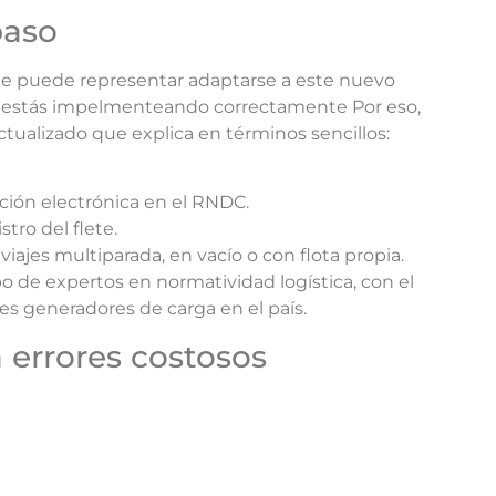
paso
ue puede representar adaptarse a este nuevo
lo estás impelmenteando correctamente Por eso,
tualizado que explica en términos sencillos:
ción electrónica en el RNDC.
tro del flete.
ajes multiparada, en vacío o con flota propia.
 de expertos en normatividad logística, con el
es generadores de carga en el país.
a errores costosos
decisiones. Descarga ahora nuestro ebook gratuito
 de Transporte para 2025. Además, si tienes dudas, en
n asesoría personalizada.