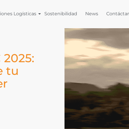
iones Logísticas
Sostenibilidad
News
Contácta
 2025:
e tu
er