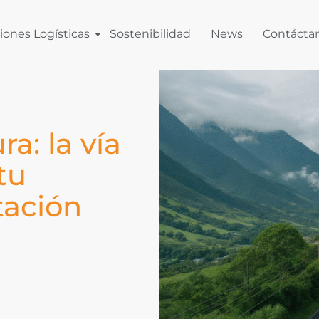
iones Logísticas
Sostenibilidad
News
Contácta
: la vía
tu
tación