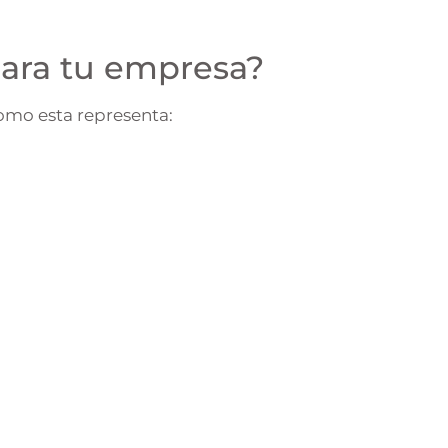
para tu empresa?
como esta representa:
s.
rte y distribución.
rcados internacionales.
os pactados en exportaciones.
o esta transformación vial puede potenciar
l suroccidente del país, así como integrar mejor
 agendamiento inteligente en esta nueva