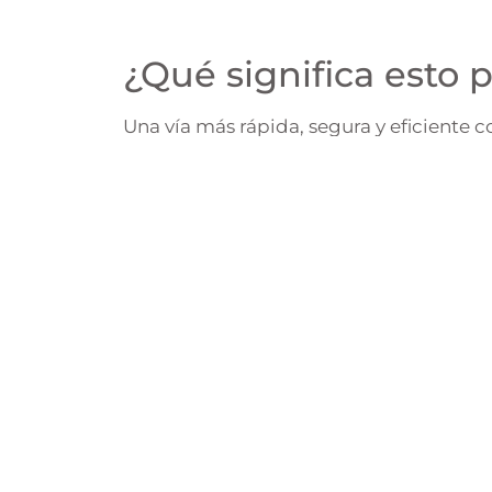
¿Qué significa esto 
Una vía más rápida, segura y eficiente 
Menor riesgo de retrasos logístico
Optimización de costos de transpo
Mejor competitividad frente a me
Facilidad para cumplir con tiemp
En Conalca, ya estamos analizando cóm
soluciones como
DPO Warehouse
en e
nuestras plataformas de trazabilidad y
realidad.