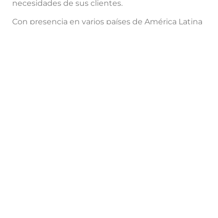
necesidades de sus clientes.
Con presencia en varios países de América Latina
y con planes de expansión, Conalca continúa
liderando el camino hacia una logística más
eficiente y equitativa.
Fuente:
El
Tiempo:
https://www.eltiempo.com/contenido-
comercial/para-conalca-transportar-es-mas-que-
conducir-3334026