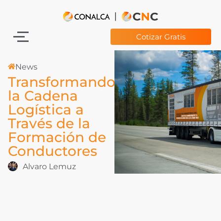
Cotizar Gratis
News
Transformando
la Cadena
Logística a
Través de la
Formación de
Conductores
Alvaro Lemuz